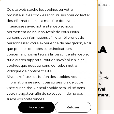
RAPPORT D'ACTIVITÉ
SITE BSB
Ce site web stocke les cookies sur votre
ordinateur. Ces cookies sont utilisés pour collecter
des informations sur la manière dont vous
interagissez avec notre site web et nous
permettent de nous souvenir de vous. Nous
utilisons ces informations afin d'améliorer et de
personnaliser votre expérience de navigation, ainsi
LES
3 PILIERS
DE LA
que pour les données et les indicateurs
concernant nos visiteurs à la fois sur ce site web et
FONDATION
sur d'autres supports. Pour en savoir plus sur les
cookies que nous utilisons, consultez notre
Politique de confidentialité.
Depuis 2014, la Fondation BSB participe à la
Si vous refusez l'utilisation des cookies, vos
dynamique de BSB de construire un modèle d’Ecole
informations ne seront pas suivies lors de votre
alternatif, international et ancré sur 5 valeurs
visite sur ce site. Un seul cookie sera utilisé dans
fondamentales :
esprit entrepreneurial et travail
votre navigateur afin de se souvenir de ne pas
d’équipe, intégrité, diversité et accompagnement.
suivre vos préférences.
Accepter
Refuser